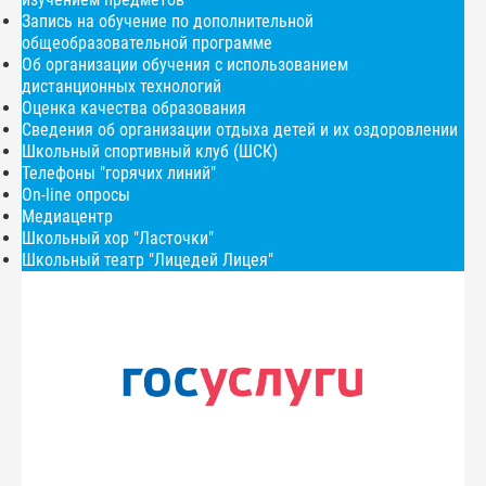
Запись на обучение по дополнительной
общеобразовательной программе
Об организации обучения с использованием
дистанционных технологий
Оценка качества образования
Сведения об организации отдыха детей и их оздоровлении
Школьный спортивный клуб (ШСК)
Телефоны "горячих линий"
On-line опросы
Медиацентр
Школьный хор "Ласточки"
Школьный театр "Лицедей Лицея"