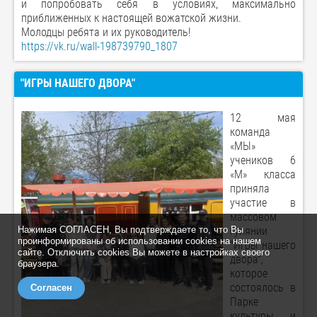
и попробовать себя в условиях, максимально
приближенных к настоящей вожатской жизни.
Молодцы ребята и их руководитель!
https://vk.ru/wall-198739790_1807
"ИГРЫ НАШЕГО ДВОРА"
12 мая
команда
«МЫ»
учеников 6
«М» класса
приняла
участие в
массовом
Нажимая СОГЛАСЕН, Вы подтверждаете то, что Вы
гулянии
проинформированы об использовании cookies на нашем
"Игры нашего
сайте. Отключить cookies Вы можете в настройках своего
двора",
браузера.
которое
состоялось в
Согласен
Парке
культуры и