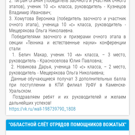
2. Тигран Оганян (победитель заочного и участник очного
этапов), ученик 10 «с» класса, руководитель - Кузнецов
Владимир Иванович;
3. Хомутова Вероника (победитель заочного и участник
очного этапа), ученица 10 «с» класса, руководитель -
Мещерякова Ольга Николаевна.
Победителями заочного и призерами очного этапа в
секции «Техника и естественные науки» конференции
стали
1. Белич Макар, ученик 10 «м» класса, – 3 место,
руководитель - Красноселова Юлия Павловна;
2. Новикова Дарья, ученица 10 «с» класса, – 2 место,
руководитель - Мещерякова Ольга Николаевна;
Данные обучающиеся получат 3 дополнительных балла
при поступлении в КПИ филиал УрФУ в Каменске-
Уральском.
Поздравляем ребят и их руководителей и желаем
дальнейших успехов!
https://vk.ru/wall-198739790_1808
"ОБЛАСТНОЙ СЛЁТ ОТРЯДОВ ПОМОЩНИКОВ ВОЖАТЫХ"