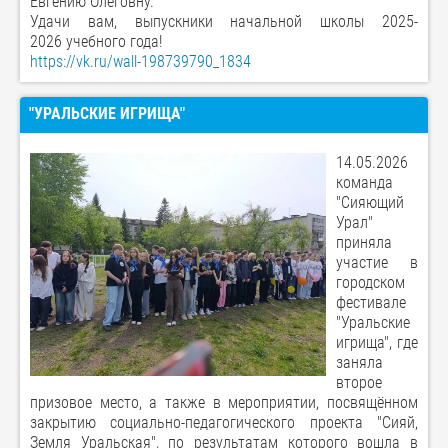
Евгению Олеговну.
Удачи вам, выпускники начальной школы
2025-
2026
учебного года!
https://vk.ru/wall-198739790_1834
"УРАЛЬСКИЕ ИГРИЩА"
14.05.2026
команда
"Сияющий
Урал"
приняла
участие в
городском
фестивале
"Уральские
игрища", где
заняла
второе
призовое место, а также в мероприятии, посвящённом
закрытию социально-педагогического проекта "Сияй,
Земля Уральская", по результатам которого вошла в