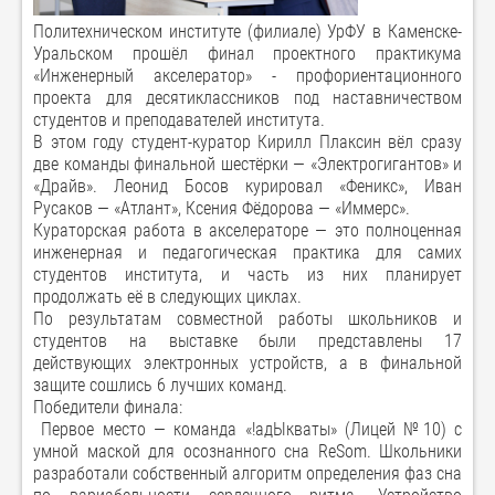
Политехническом институте (филиале) УрФУ в Каменске-
Уральском прошёл финал проектного практикума
«Инженерный акселератор» - профориентационного
проекта для десятиклассников под наставничеством
студентов и преподавателей института.
В этом году студент-куратор Кирилл Плаксин вёл сразу
две команды финальной шестёрки — «Электрогигантов» и
«Драйв». Леонид Босов курировал «Феникс», Иван
Русаков — «Атлант», Ксения Фёдорова — «Иммерс».
Кураторская работа в акселераторе — это полноценная
инженерная и педагогическая практика для самих
студентов института, и часть из них планирует
продолжать её в следующих циклах.
По результатам совместной работы школьников и
студентов на выставке были представлены 17
действующих электронных устройств, а в финальной
защите сошлись 6 лучших команд.
Победители финала:
Первое место — команда «!адЫкваты» (Лицей №10) с
умной маской для осознанного сна ReSom. Школьники
разработали собственный алгоритм определения фаз сна