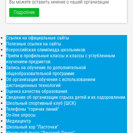
Вы можете оставить мнение о нашей организации
Подробнее
Ссылки на официальные сайты
Полезные ссылки на сайты
Всероссийская олимпиада школьников
Приём в профильные классы и классы с углубленным
изучением предметов
Запись на обучение по дополнительной
общеобразовательной программе
Об организации обучения с использованием
дистанционных технологий
Оценка качества образования
Сведения об организации отдыха детей и их оздоровлении
Школьный спортивный клуб (ШСК)
Телефоны "горячих линий"
On-line опросы
Медиацентр
Школьный хор "Ласточки"
Школьный театр "Лицедей Лицея"