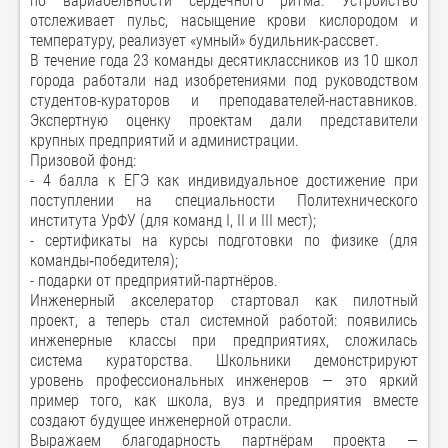
по вариабельности сердечного ритма. Устройство
отслеживает пульс, насыщение крови кислородом и
температуру, реализует «умный» будильник-рассвет.
В течение года 23 команды десятиклассников из 10 школ
города работали над изобретениями под руководством
студентов-кураторов и преподавателей-наставников.
Экспертную оценку проектам дали представители
крупных предприятий и администрации.
Призовой фонд:
- 4 балла к ЕГЭ как индивидуальное достижение при
поступлении на специальности Политехнического
института УрФУ (для команд I, II и III мест);
- сертификаты на курсы подготовки по физике (для
команды‑победителя);
- подарки от предприятий-партнёров.
Инженерный акселератор стартовал как пилотный
проект, а теперь стал системной работой: появились
инженерные классы при предприятиях, сложилась
система кураторства. Школьники демонстрируют
уровень профессиональных инженеров — это яркий
пример того, как школа, вуз и предприятия вместе
создают будущее инженерной отрасли.
Выражаем благодарность партнёрам проекта —