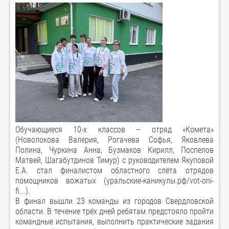
Обучающиеся 10-х классов – отряд «Комета»
(Новолокова Валерия, Рогачева Софья, Яковлева
Полина, Чуркина Анна, Бузмаков Кирилл, Поспелов
Матвей, Шагабутдинов Тимур) с руководителем Якуповой
Е.А. стал финалистом областного слёта отрядов
помощников вожатых (уральские-каникулы.рф/vot-oni-
fi...).
В финал вышли 23 команды из городов Свердловской
области. В течение трёх дней ребятам предстояло пройти
командные испытания, выполнить практические задания