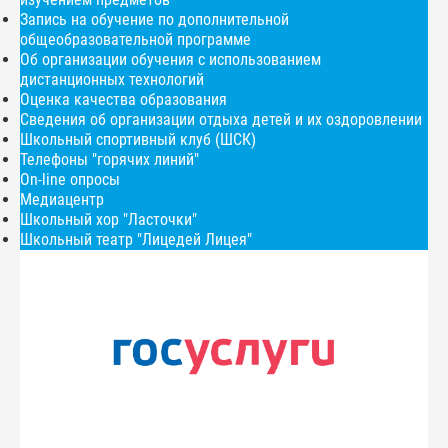
Запись на обучение по дополнительной
общеобразовательной программе
Об организации обучения с использованием
дистанционных технологий
Оценка качества образования
Сведения об организации отдыха детей и их оздоровлении
Школьный спортивный клуб (ШСК)
Телефоны "горячих линий"
On-line опросы
Медиацентр
Школьный хор "Ласточки"
Школьный театр "Лицедей Лицея"