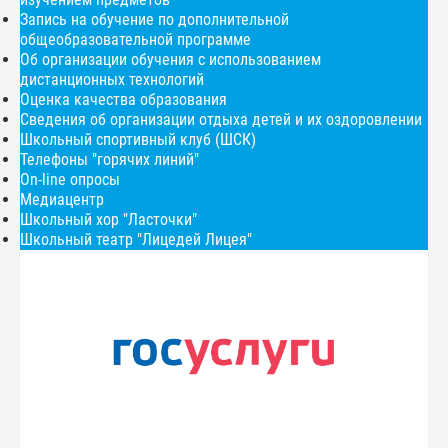
Запись на обучение по дополнительной
общеобразовательной программе
Об организации обучения с использованием
дистанционных технологий
Оценка качества образования
Сведения об организации отдыха детей и их оздоровлении
Школьный спортивный клуб (ШСК)
Телефоны "горячих линий"
On-line опросы
Медиацентр
Школьный хор "Ласточки"
Школьный театр "Лицедей Лицея"