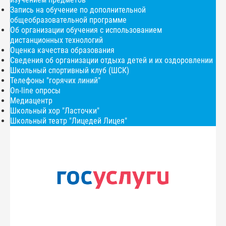
Запись на обучение по дополнительной
общеобразовательной программе
Об организации обучения с использованием
дистанционных технологий
Оценка качества образования
Сведения об организации отдыха детей и их оздоровлении
Школьный спортивный клуб (ШСК)
Телефоны "горячих линий"
On-line опросы
Медиацентр
Школьный хор "Ласточки"
Школьный театр "Лицедей Лицея"